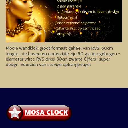
Mooie wandklok, groot formaat geheel van RVS, 60cm
lengte , de boven en onderzijde zijn 90 graden gebogen -
diameter witte RVS cirkel 30cm zwarte Cijfers- super
design. Voorzien van stevige ophangbeugel.