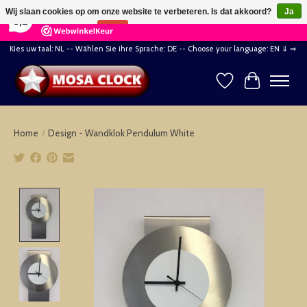
×
164
Reviews
Wij slaan cookies op om onze website te verbeteren. Is dat akkoord?
Ja
8,2
Nee
Meer over cookies »
Kies uw taal: NL -- Wählen Sie ihre Sprache: DE -- Choose your language: EN ⇓ ⇒
Verlanglijst
Winkelwag
Home
/
Design - Wandklok Pendulum White
Product image slideshow Items