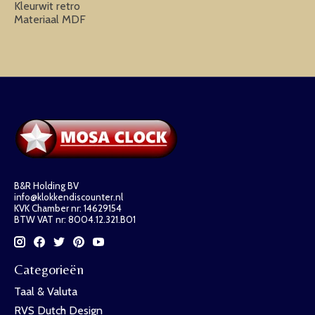
Kleurwit retro
Materiaal MDF
B&R Holding BV
info@klokkendiscounter.nl
KVK Chamber nr: 14629154
BTW VAT nr: 8004.12.321.B01
Categorieën
Taal & Valuta
RVS Dutch Design