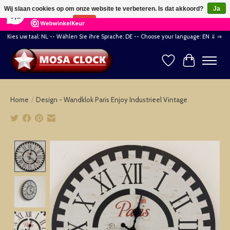
×
164
Reviews
Wij slaan cookies op om onze website te verbeteren. Is dat akkoord?
Ja
8,2
Nee
Meer over cookies »
Kies uw taal: NL -- Wählen Sie ihre Sprache: DE -- Choose your language: EN ⇓ ⇒
Verlanglijst
Winkelwag
Home
/
Design - Wandklok Paris Enjoy Industrieel Vintage
Product image slideshow Items