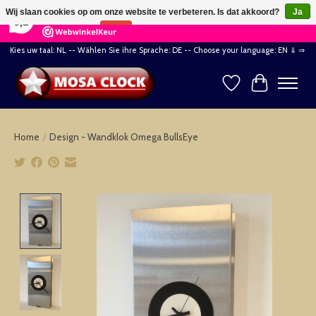
×
164
Reviews
Wij slaan cookies op om onze website te verbeteren. Is dat akkoord?
Ja
8,2
Nee
Meer over cookies »
Kies uw taal: NL -- Wählen Sie ihre Sprache: DE -- Choose your language: EN ⇓ ⇒
Verlanglijst
Winkelwag
Home
/
Design - Wandklok Omega BullsEye
Product image slideshow Items