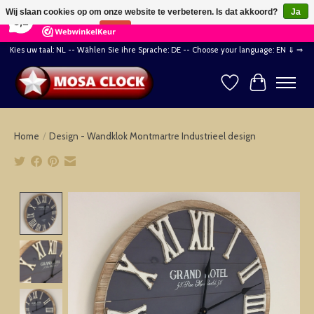
×
164
Reviews
Wij slaan cookies op om onze website te verbeteren. Is dat akkoord?
Ja
8,2
Nee
Meer over cookies »
Kies uw taal: NL -- Wählen Sie ihre Sprache: DE -- Choose your language: EN ⇓ ⇒
Verlanglijst
Winkelwag
Home
/
Design - Wandklok Montmartre Industrieel design
Product image slideshow Items