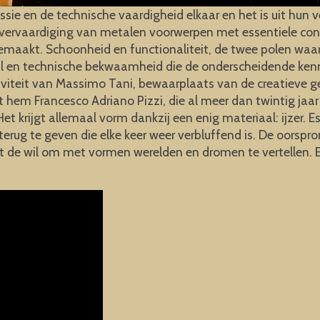
ie en de technische vaardigheid elkaar en het is uit hun ver
de vervaardiging van metalen voorwerpen met essentiele con
 gemaakt. Schoonheid en functionaliteit, de twee polen wa
jl en technische bekwaamheid die de onderscheidende kenm
iteit van Massimo Tani, bewaarplaats van de creatieve geest
hem Francesco Adriano Pizzi, die al meer dan twintig jaar
 Het krijgt allemaal vorm dankzij een enig materiaal: ijzer. E
rug te geven die elke keer weer verbluffend is. De oorspron
 uit de wil om met vormen werelden en dromen te vertellen.