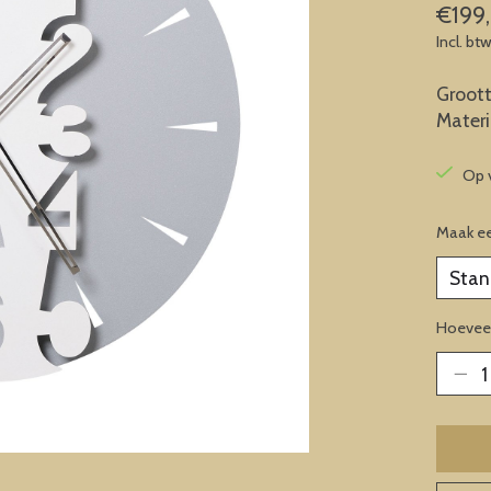
€199
Incl. bt
Groott
Materia
Op 
Maak e
Hoeveel