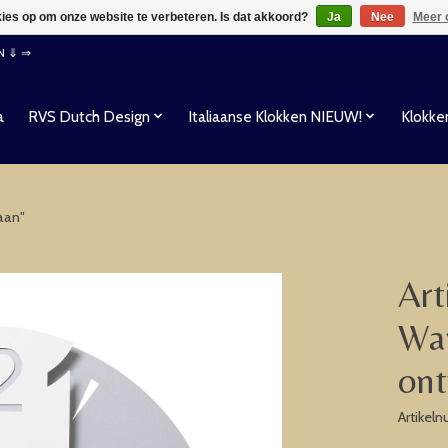
kies op om onze website te verbeteren. Is dat akkoord?
Ja
Nee
Meer 
EN ⇓ ⇒
a
RVS Dutch Design
Italiaanse Klokken NIEUW!
Klokke
aan"
Art
Wan
ont
Artikel