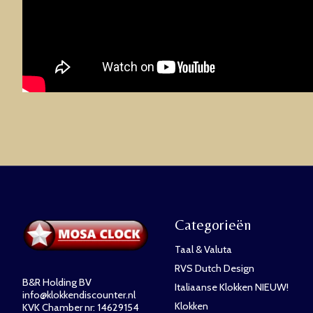
Categorieën
Taal & Valuta
RVS Dutch Design
B&R Holding BV
Italiaanse Klokken NIEUW!
info@klokkendiscounter.nl
Klokken
KVK Chamber nr: 14629154