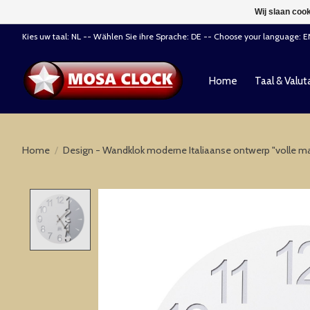
Wij slaan coo
Kies uw taal: NL -- Wählen Sie ihre Sprache: DE -- Choose your language: 
Home
Taal & Valut
Home
/
Design - Wandklok moderne Italiaanse ontwerp "volle m
Product image slideshow Items