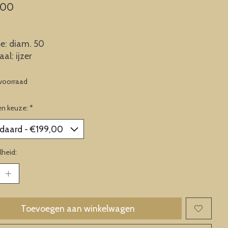
,00
w
e: diam. 50
al: ijzer
voorraad
en keuze:
*
heid:
Toevoegen aan winkelwagen