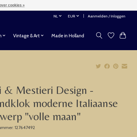
over cookies »
NL
EUR
Aanmelden / Inloggen
n
Vintage & Art
Made in Holland
i & Mestieri Design -
dklok moderne Italiaanse
werp "volle maan"
nummer: 127647492