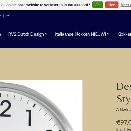
kies op om onze website te verbeteren. Is dat akkoord?
Ja
Nee
Meer 
EN ⇓ ⇒
a
RVS Dutch Design
Italiaanse Klokken NIEUW!
Klokke
De
Sty
Artikel
€97,
Incl. bt