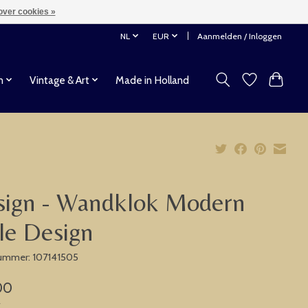
over cookies »
NL
EUR
Aanmelden / Inloggen
n
Vintage & Art
Made in Holland
sign - Wandklok Modern
le Design
nummer: 107141505
00
w