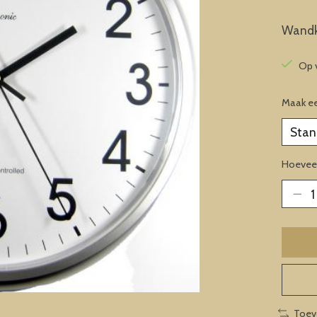
Wandk
Op 
Maak e
Hoeveel
Toev