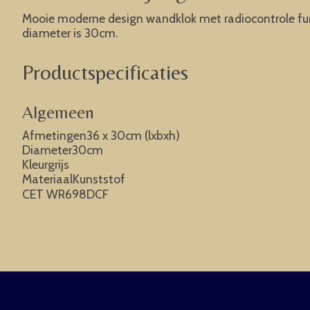
Mooie moderne design wandklok met radiocontrole functi
diameter is 30cm.
Productspecificaties
Algemeen
Afmetingen36 x 30cm (lxbxh)
Diameter30cm
Kleurgrijs
MateriaalKunststof
CET WR698DCF