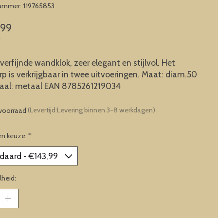
nummer: 119765853
,99
w
 verfijnde wandklok, zeer elegant en stijlvol. Het
p is verkrijgbaar in twee uitvoeringen. Maat: diam.50
iaal: metaal EAN 8785261219034
voorraad
(Levertijd:Levering binnen 3-8 werkdagen)
en keuze:
*
heid: