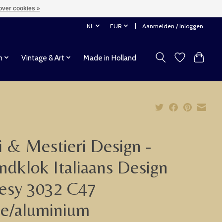
over cookies »
NL
EUR
Aanmelden / Inloggen
n
Vintage & Art
Made in Holland
i & Mestieri Design -
dklok Italiaans Design
esy 3032 C47
te/aluminium