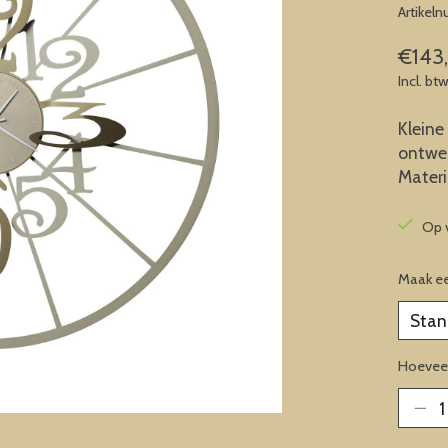
Artikel
€143
Incl. bt
Kleine
ontwer
Mater
Op 
Maak e
Hoeveel