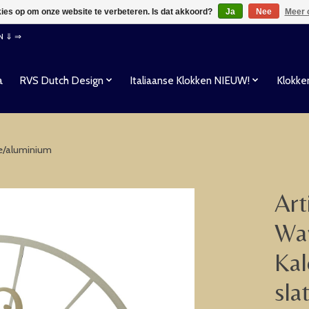
kies op om onze website te verbeteren. Is dat akkoord?
Ja
Nee
Meer 
EN ⇓ ⇒
a
RVS Dutch Design
Italiaanse Klokken NIEUW!
Klokke
te/aluminium
Art
Wan
Kal
sla