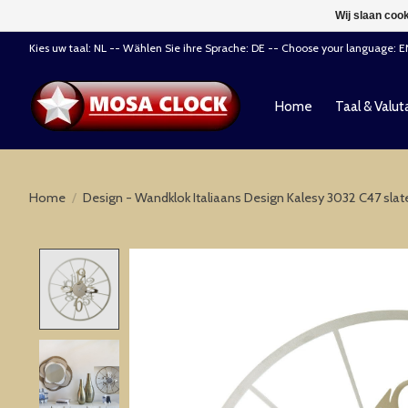
Wij slaan coo
Kies uw taal: NL -- Wählen Sie ihre Sprache: DE -- Choose your language: 
Home
Taal & Valut
Home
/
Design - Wandklok Italiaans Design Kalesy 3032 C47 sla
Product image slideshow Items