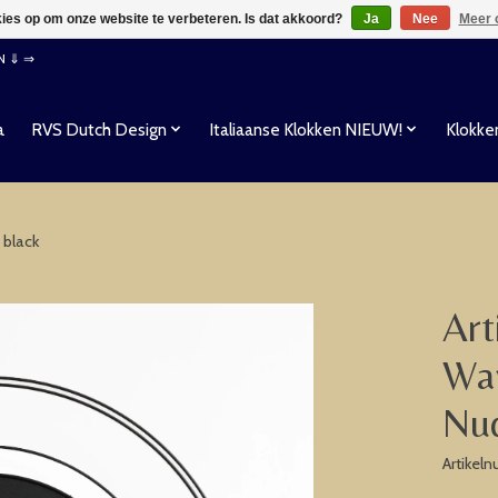
kies op om onze website te verbeteren. Is dat akkoord?
Ja
Nee
Meer 
EN ⇓ ⇒
a
RVS Dutch Design
Italiaanse Klokken NIEUW!
Klokke
 black
Art
Wan
Nud
Artikel