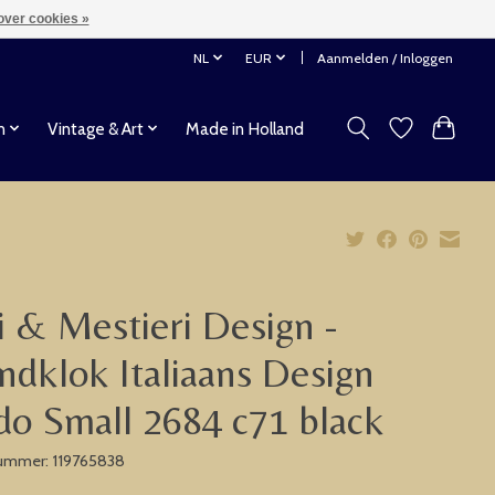
over cookies »
NL
EUR
Aanmelden / Inloggen
n
Vintage & Art
Made in Holland
i & Mestieri Design -
dklok Italiaans Design
o Small 2684 c71 black
nummer: 119765838