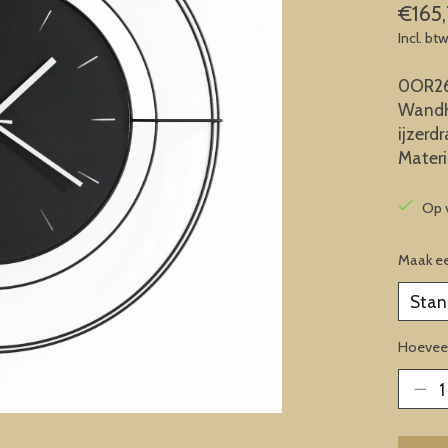
€165
Incl. bt
0OR26
WandK
ijzerd
Materi
Op 
Maak e
Hoeveel