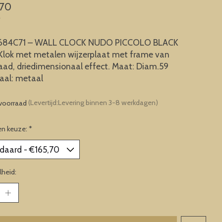
,70
w
84C71 – WALL CLOCK NUDO PICCOLO BLACK
lok met metalen wijzerplaat met frame van
raad, driedimensionaal effect. Maat: Diam.59
aal: metaal
voorraad
(Levertijd:Levering binnen 3-8 werkdagen)
en keuze:
*
heid: