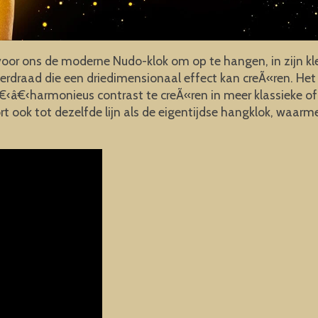
oor ons de moderne Nudo-klok om op te hangen, in zijn kl
erdraad die een driedimensionaal effect kan creÃ«ren. Het
 â€‹â€‹harmonieus contrast te creÃ«ren in meer klassiek
 ook tot dezelfde lijn als de eigentijdse hangklok, waarmee