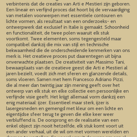
verbintenis dat de creaties van Arti e Mestieri zijn geboren.
Een lineair en verfijnd proces dat hoort bij de vervaardiging
van metalen voorwerpen met essentiele contouren en
lichte vormen, als resultaat van een onderzoeks- en
ontwerpwerk dat exclusief in Italie is gemaakt. Schoonheid
en functionaliteit, de twee polen waaruit elk stuk
voortkomt. Twee elementen, soms tegengesteld maar
compatibel dankzij die mix van stijl en technische
bekwaamheid die de onderscheidende kenmerken van ons
merk is. Het creatieve proces put daarentegen uit bijna
onverwachte plaatsen. De creativiteit van Massimo Tani,
bewaarplaats van de creatieve geest die Arti e Mestieri al
jaren bezielt, voedt zich met sferen en glanzende details,
soms vloeren. Samen met hem Francesco Adriano Pizzi,
die al meer dan twintig jaar zijn mening geeft over het
ontwerp van elk stuk en elke collectie een persoonlijke en
verfijnde visie geeft. Het krijgt allemaal vorm dankzij een
enig materiaal: ijzer. Essentieel maar sterk, ijzer is
lasergesneden en gemengd met kleur om een lichte en
eigentijdse sfeer terug te geven die elke keer weer
verbluffend is. De oorsprong en de realisatie van een
enkel object zijn nooit hetzelfde, elk stuk komt voort uit
een ander verhaal, uit de wil om met vormen werelden en