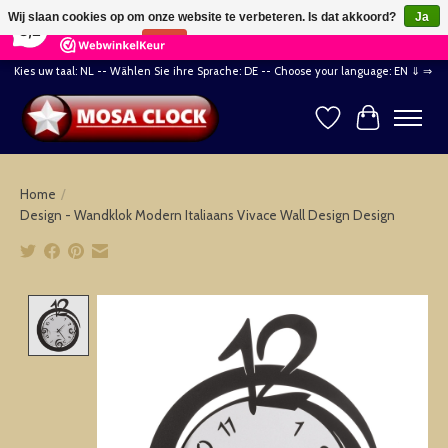
×
164
Reviews
Wij slaan cookies op om onze website te verbeteren. Is dat akkoord?
Ja
8,2
Nee
Meer over cookies »
Kies uw taal: NL -- Wählen Sie ihre Sprache: DE -- Choose your language: EN ⇓ ⇒
Verlanglijst
Winkelwag
Home
/
Design - Wandklok Modern Italiaans Vivace Wall Design Design
Product image slideshow Items