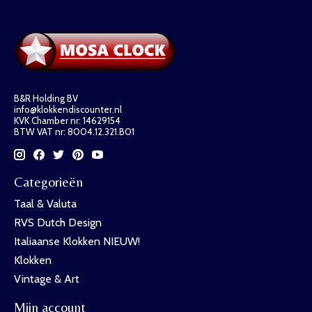
B&R Holding BV
info@klokkendiscounter.nl
KVK Chamber nr: 14629154
BTW VAT nr: 8004.12.321.B01
Categorieën
Taal & Valuta
RVS Dutch Design
Italiaanse Klokken NIEUW!
Klokken
Vintage & Art
Mijn account