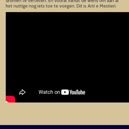
dromen te vertellen. En vooral vanuit de wens om aan al
het nuttige nog iets toe te voegen. Dit is Arti e Mestieri.