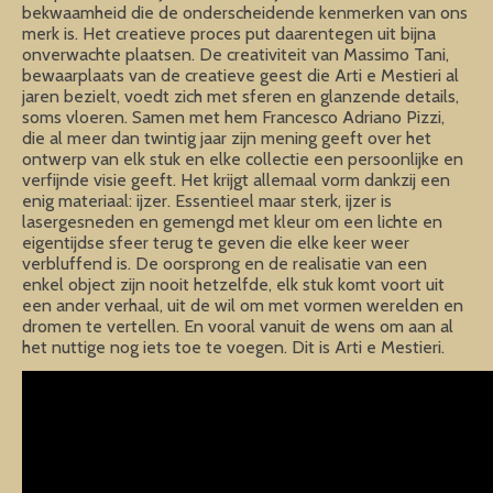
bekwaamheid die de onderscheidende kenmerken van ons
merk is. Het creatieve proces put daarentegen uit bijna
onverwachte plaatsen. De creativiteit van Massimo Tani,
bewaarplaats van de creatieve geest die Arti e Mestieri al
jaren bezielt, voedt zich met sferen en glanzende details,
soms vloeren. Samen met hem Francesco Adriano Pizzi,
die al meer dan twintig jaar zijn mening geeft over het
ontwerp van elk stuk en elke collectie een persoonlijke en
verfijnde visie geeft. Het krijgt allemaal vorm dankzij een
enig materiaal: ijzer. Essentieel maar sterk, ijzer is
lasergesneden en gemengd met kleur om een lichte en
eigentijdse sfeer terug te geven die elke keer weer
verbluffend is. De oorsprong en de realisatie van een
enkel object zijn nooit hetzelfde, elk stuk komt voort uit
een ander verhaal, uit de wil om met vormen werelden en
dromen te vertellen. En vooral vanuit de wens om aan al
het nuttige nog iets toe te voegen. Dit is Arti e Mestieri.