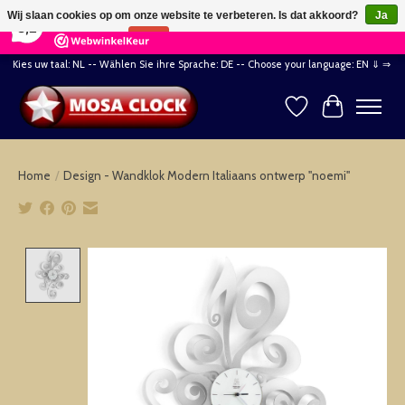
×
164
Reviews
Wij slaan cookies op om onze website te verbeteren. Is dat akkoord?
Ja
8,2
Nee
Meer over cookies »
Kies uw taal: NL -- Wählen Sie ihre Sprache: DE -- Choose your language: EN ⇓ ⇒
Verlanglijst
Winkelwag
Home
/
Design - Wandklok Modern Italiaans ontwerp "noemi"
Product image slideshow Items