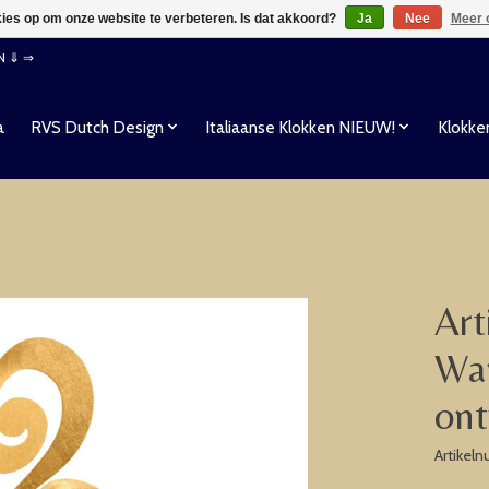
kies op om onze website te verbeteren. Is dat akkoord?
Ja
Nee
Meer 
EN ⇓ ⇒
a
RVS Dutch Design
Italiaanse Klokken NIEUW!
Klokke
Art
Wan
ont
Artikel