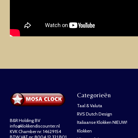
Categorieën
Taal & Valuta
RVS Dutch Design
B&R Holding BV
Italiaanse Klokken NIEUW!
info@klokkendiscounter.nl
Klokken
KVK Chamber nr: 14629154
BTW VAT nr: 8004.12.321.B01