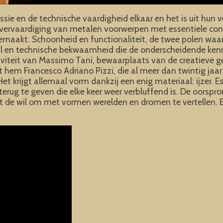
ie en de technische vaardigheid elkaar en het is uit hun ver
de vervaardiging van metalen voorwerpen met essentiele con
 gemaakt. Schoonheid en functionaliteit, de twee polen wa
jl en technische bekwaamheid die de onderscheidende kenm
iteit van Massimo Tani, bewaarplaats van de creatieve geest
hem Francesco Adriano Pizzi, die al meer dan twintig jaar
 Het krijgt allemaal vorm dankzij een enig materiaal: ijzer. E
rug te geven die elke keer weer verbluffend is. De oorspron
 uit de wil om met vormen werelden en dromen te vertellen.