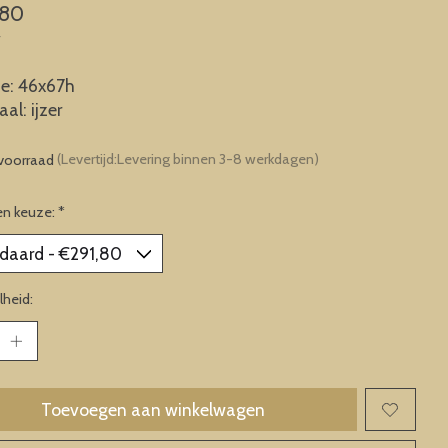
,80
w
e: 46x67h
al: ijzer
voorraad
(Levertijd:Levering binnen 3-8 werkdagen)
en keuze:
*
heid:
Toevoegen aan winkelwagen