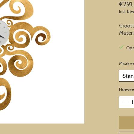
€291
Incl. bt
Groott
Materia
Op 
Maak e
Hoeveel