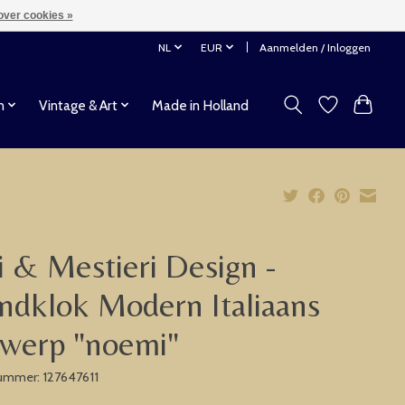
over cookies »
NL
EUR
Aanmelden / Inloggen
n
Vintage & Art
Made in Holland
i & Mestieri Design -
dklok Modern Italiaans
werp "noemi"
nummer: 127647611