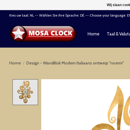
Wij slaan coo
Kies uw taal: NL -- Wählen Sie ihre Sprache: DE -- Choose your language: 
Home
Taal & Valut
Home
/
Design - Wandklok Modern Italiaans ontwerp "noemi"
Product image slideshow Items