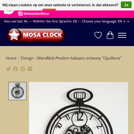
×
164
Reviews
Wij slaan cookies op om onze website te verbeteren. Is dat akkoord?
Ja
8,2
Nee
Meer over cookies »
Kies uw taal: NL -- Wählen Sie ihre Sprache: DE -- Choose your language: EN ⇓ ⇒
Verlanglijst
Winkelwag
Home
/
Design - Wandklok Modern Italiaans ontwerp "Cipollone"
Product image slideshow Items