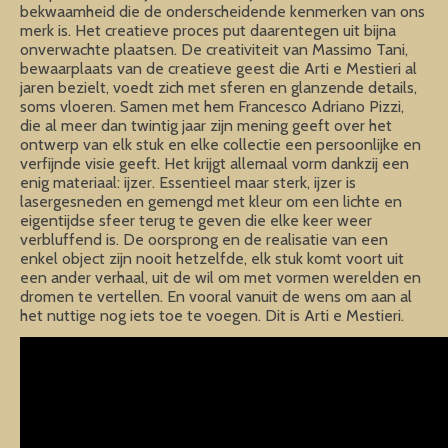
bekwaamheid die de onderscheidende kenmerken van ons
merk is. Het creatieve proces put daarentegen uit bijna
onverwachte plaatsen. De creativiteit van Massimo Tani,
bewaarplaats van de creatieve geest die Arti e Mestieri al
jaren bezielt, voedt zich met sferen en glanzende details,
soms vloeren. Samen met hem Francesco Adriano Pizzi,
die al meer dan twintig jaar zijn mening geeft over het
ontwerp van elk stuk en elke collectie een persoonlijke en
verfijnde visie geeft. Het krijgt allemaal vorm dankzij een
enig materiaal: ijzer. Essentieel maar sterk, ijzer is
lasergesneden en gemengd met kleur om een lichte en
eigentijdse sfeer terug te geven die elke keer weer
verbluffend is. De oorsprong en de realisatie van een
enkel object zijn nooit hetzelfde, elk stuk komt voort uit
een ander verhaal, uit de wil om met vormen werelden en
dromen te vertellen. En vooral vanuit de wens om aan al
het nuttige nog iets toe te voegen. Dit is Arti e Mestieri.