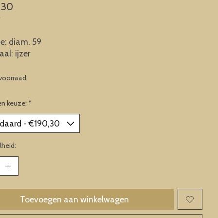
,30
w
e: diam. 59
al: ijzer
voorraad
en keuze:
*
heid:
Toevoegen aan winkelwagen