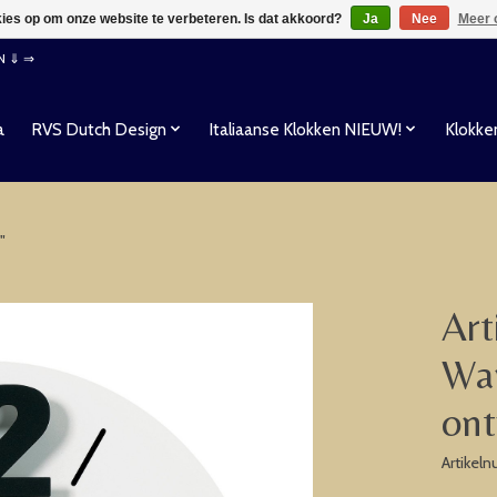
kies op om onze website te verbeteren. Is dat akkoord?
Ja
Nee
Meer 
EN ⇓ ⇒
a
RVS Dutch Design
Italiaanse Klokken NIEUW!
Klokke
"
Art
Wan
ont
Artikel