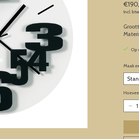
€190
Incl. bt
Groott
Materia
Op 
Maak e
Hoeveel