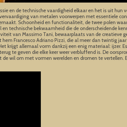
ie en de technische vaardigheid elkaar en het is uit hun ver
de vervaardiging van metalen voorwerpen met essentiele con
 gemaakt. Schoonheid en functionaliteit, de twee polen wa
jl en technische bekwaamheid die de onderscheidende kenm
iteit van Massimo Tani, bewaarplaats van de creatieve geest
hem Francesco Adriano Pizzi, die al meer dan twintig jaar
 Het krijgt allemaal vorm dankzij een enig materiaal: ijzer. E
rug te geven die elke keer weer verbluffend is. De oorspron
 uit de wil om met vormen werelden en dromen te vertellen.