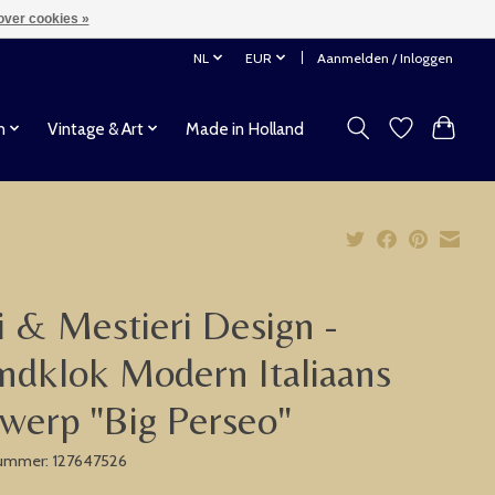
over cookies »
NL
EUR
Aanmelden / Inloggen
n
Vintage & Art
Made in Holland
i & Mestieri Design -
dklok Modern Italiaans
werp "Big Perseo"
nummer: 127647526