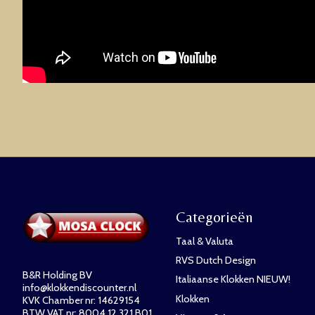
Categorieën
Taal & Valuta
RVS Dutch Design
B&R Holding BV
Italiaanse Klokken NIEUW!
info@klokkendiscounter.nl
Klokken
KVK Chamber nr: 14629154
BTW VAT nr: 8004.12.321.B01