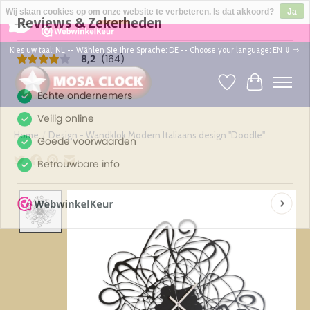
×
164
Reviews
Wij slaan cookies op om onze website te verbeteren. Is dat akkoord?
Ja
8,2
Nee
Meer over cookies »
Kies uw taal: NL -- Wählen Sie ihre Sprache: DE -- Choose your language: EN ⇓ ⇒
Verlanglijst
Winkelwag
Home
/
Design - Wandklok Modern Italiaans design "Doodle"
Product image slideshow Items