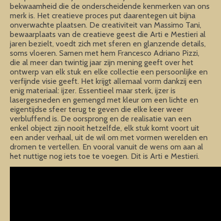
bekwaamheid die de onderscheidende kenmerken van ons
merk is. Het creatieve proces put daarentegen uit bijna
onverwachte plaatsen. De creativiteit van Massimo Tani,
bewaarplaats van de creatieve geest die Arti e Mestieri al
jaren bezielt, voedt zich met sferen en glanzende details,
soms vloeren. Samen met hem Francesco Adriano Pizzi,
die al meer dan twintig jaar zijn mening geeft over het
ontwerp van elk stuk en elke collectie een persoonlijke en
verfijnde visie geeft. Het krijgt allemaal vorm dankzij een
enig materiaal: ijzer. Essentieel maar sterk, ijzer is
lasergesneden en gemengd met kleur om een lichte en
eigentijdse sfeer terug te geven die elke keer weer
verbluffend is. De oorsprong en de realisatie van een
enkel object zijn nooit hetzelfde, elk stuk komt voort uit
een ander verhaal, uit de wil om met vormen werelden en
dromen te vertellen. En vooral vanuit de wens om aan al
het nuttige nog iets toe te voegen. Dit is Arti e Mestieri.