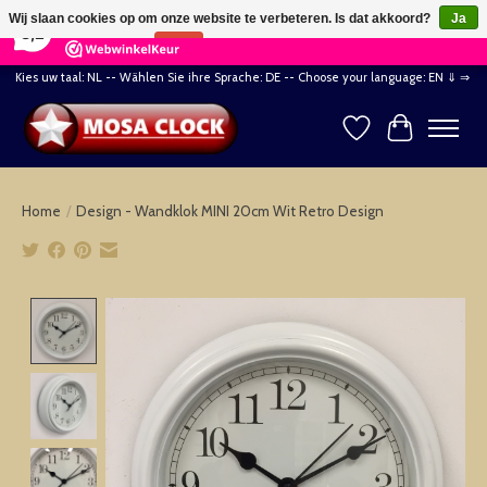
×
164
Reviews
Wij slaan cookies op om onze website te verbeteren. Is dat akkoord?
Ja
8,2
Nee
Meer over cookies »
Kies uw taal: NL -- Wählen Sie ihre Sprache: DE -- Choose your language: EN ⇓ ⇒
Verlanglijst
Winkelwag
Home
/
Design - Wandklok MINI 20cm Wit Retro Design
Product image slideshow Items