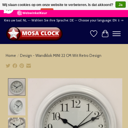
×
164
Reviews
Wij slaan cookies op om onze website te verbeteren. Is dat akkoord?
Ja
8,2
Nee
Meer over cookies »
Kies uw taal: NL -- Wählen Sie ihre Sprache: DE -- Choose your language: EN ⇓ ⇒
Verlanglijst
Winkelwag
Home
/
Design - Wandklok MINI 22 CM Wit Retro Design
Product image slideshow Items