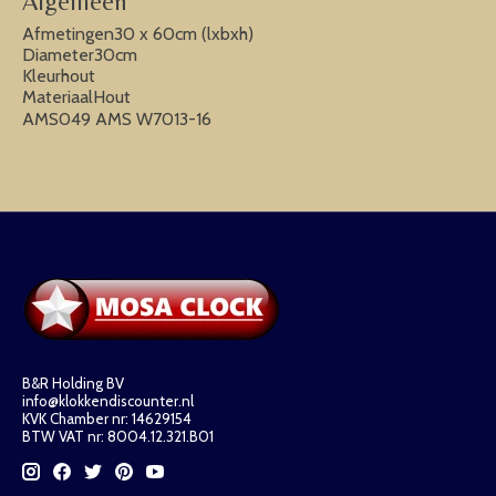
Algemeen
Afmetingen30 x 60cm (lxbxh)
Diameter30cm
Kleurhout
MateriaalHout
AMS049 AMS W7013-16
B&R Holding BV
info@klokkendiscounter.nl
KVK Chamber nr: 14629154
BTW VAT nr: 8004.12.321.B01