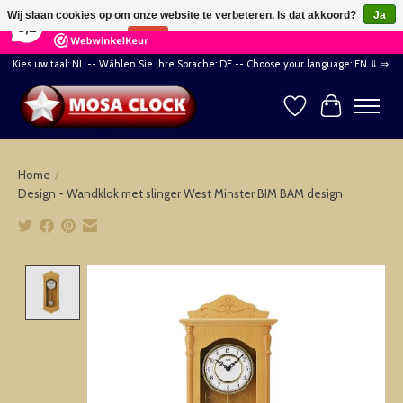
×
164
Reviews
Wij slaan cookies op om onze website te verbeteren. Is dat akkoord?
Ja
8,2
Nee
Meer over cookies »
Kies uw taal: NL -- Wählen Sie ihre Sprache: DE -- Choose your language: EN ⇓ ⇒
Verlanglijst
Winkelwag
Home
/
Design - Wandklok met slinger West Minster BIM BAM design
Product image slideshow Items