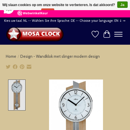
×
164
Reviews
Wij slaan cookies op om onze website te verbeteren. Is dat akkoord?
Ja
8,2
Nee
Meer over cookies »
Kies uw taal: NL -- Wählen Sie ihre Sprache: DE -- Choose your language: EN ⇓ ⇒
Verlanglijst
Winkelwag
Home
/
Design - Wandklok met slinger modern design
Product image slideshow Items