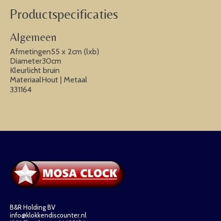
Productspecificaties
Algemeen
Afmetingen55 x 2cm (lxb)
Diameter30cm
Kleurlicht bruin
MateriaalHout | Metaal
331164
B&R Holding BV
info@klokkendiscounter.nl