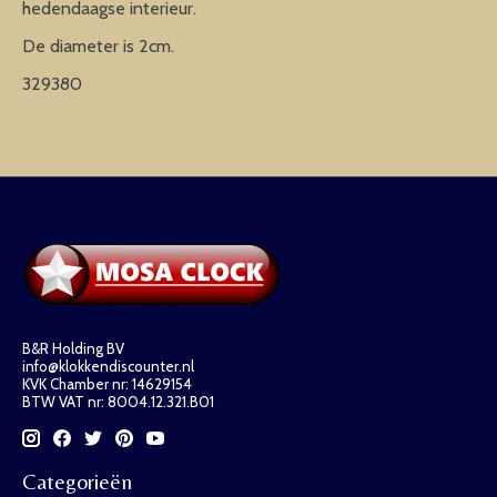
hedendaagse interieur.
De diameter is 2cm.
329380
B&R Holding BV
info@klokkendiscounter.nl
KVK Chamber nr: 14629154
BTW VAT nr: 8004.12.321.B01
Categorieën