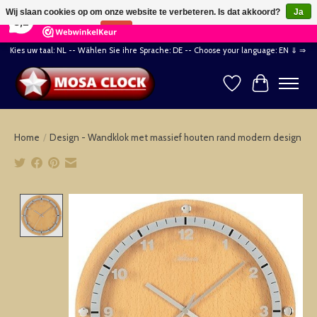
×
164
Reviews
Wij slaan cookies op om onze website te verbeteren. Is dat akkoord?
Ja
8,2
Nee
Meer over cookies »
Kies uw taal: NL -- Wählen Sie ihre Sprache: DE -- Choose your language: EN ⇓ ⇒
Verlanglijst
Winkelwag
Home
/
Design - Wandklok met massief houten rand modern design
Product image slideshow Items