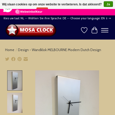
×
164
Reviews
Wij slaan cookies op om onze website te verbeteren. Is dat akkoord?
Ja
8,2
Nee
Meer over cookies »
Kies uw taal: NL -- Wählen Sie ihre Sprache: DE -- Choose your language: EN ⇓ ⇒
Verlanglijst
Winkelwag
Home
/
Design - Wandklok MELBOURNE Modern Dutch Design
Product image slideshow Items