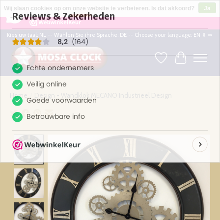
×
164
Reviews
Wij slaan cookies op om onze website te verbeteren. Is dat akkoord?
Ja
8,2
Nee
Meer over cookies »
Kies uw taal: NL -- Wählen Sie ihre Sprache: DE -- Choose your language: EN ⇓ ⇒
Verlanglijst
Winkelwag
Home
/
Design - Wandklok MECANO Industrieel Design
Product image slideshow Items