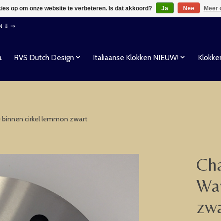
kies op om onze website te verbeteren. Is dat akkoord?
Ja
Nee
Meer 
EN ⇓ ⇒
a
RVS Dutch Design
Italiaanse Klokken NIEUW!
Klokke
e binnen cirkel lemmon zwart
Cha
Wan
zwa