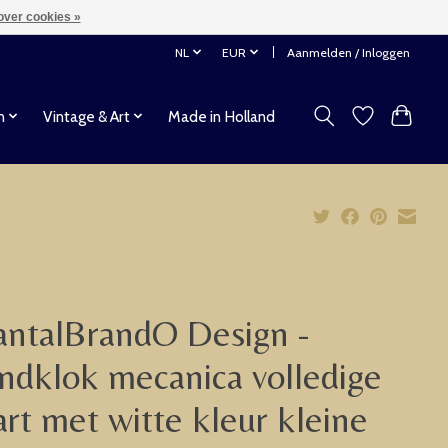
over cookies »
NL
EUR
Aanmelden / Inloggen
n
Vintage & Art
Made in Holland
ntalBrandO Design -
dklok mecanica volledige
rt met witte kleur kleine