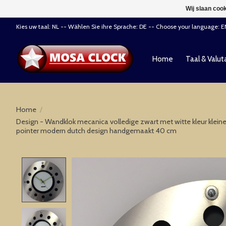
Wij slaan coo
Kies uw taal: NL -- Wählen Sie ihre Sprache: DE -- Choose your language: 
Home
Taal & Valut
Home
/
Design - Wandklok mecanica volledige zwart met witte kleur klein
pointer modern dutch design handgemaakt 40 cm
Product image slideshow Items