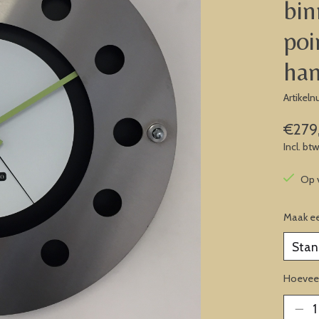
bin
poi
ha
Artikel
€279
Incl. bt
Op 
Maak e
Hoeveel