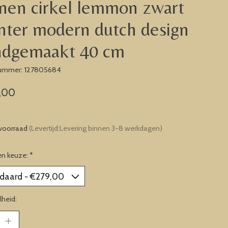
nen cirkel lemmon zwart
nter modern dutch design
ndgemaakt 40 cm
nummer: 127805684
,00
w
voorraad
(Levertijd:Levering binnen 3-8 werkdagen)
en keuze:
*
heid: