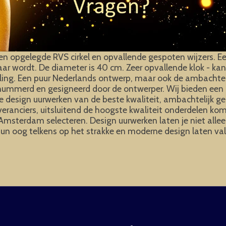
opgelegde RVS cirkel en opvallende gespoten wijzers. Een e
ar wordt. De diameter is 40 cm. Zeer opvallende klok - k
ling. Een puur Nederlands ontwerp, maar ook de ambachtelij
enummerd en gesigneerd door de ontwerper. Wij bieden een 
design uurwerken van de beste kwaliteit, ambachtelijk gep
veranciers, uitsluitend de hoogste kwaliteit onderdelen k
msterdam selecteren. Design uurwerken laten je niet allee
 hun oog telkens op het strakke en moderne design laten val