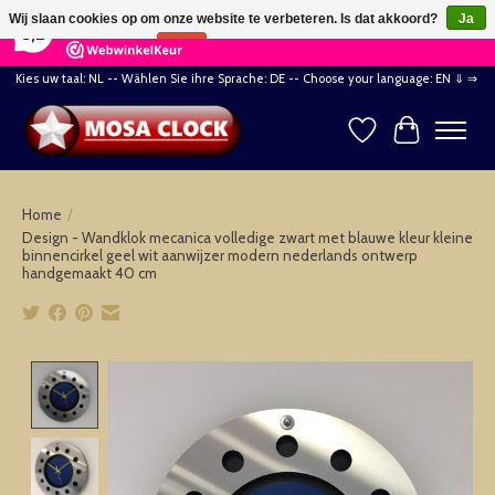
×
164
Reviews
Wij slaan cookies op om onze website te verbeteren. Is dat akkoord?
Ja
8,2
Nee
Meer over cookies »
Kies uw taal: NL -- Wählen Sie ihre Sprache: DE -- Choose your language: EN ⇓ ⇒
Verlanglijst
Winkelwag
Home
/
Design - Wandklok mecanica volledige zwart met blauwe kleur kleine
binnencirkel geel wit aanwijzer modern nederlands ontwerp
handgemaakt 40 cm
Product image slideshow Items