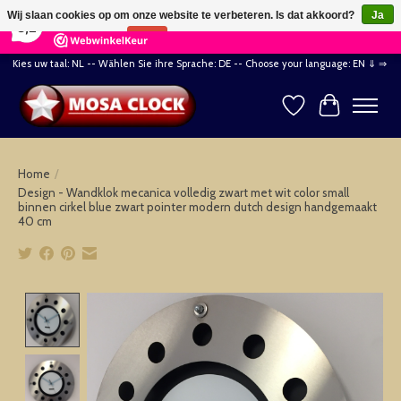
×
164
Reviews
Wij slaan cookies op om onze website te verbeteren. Is dat akkoord?
Ja
8,2
Nee
Meer over cookies »
Kies uw taal: NL -- Wählen Sie ihre Sprache: DE -- Choose your language: EN ⇓ ⇒
Verlanglijst
Winkelwag
Home
/
Design - Wandklok mecanica volledig zwart met wit color small
binnen cirkel blue zwart pointer modern dutch design handgemaakt
40 cm
Product image slideshow Items