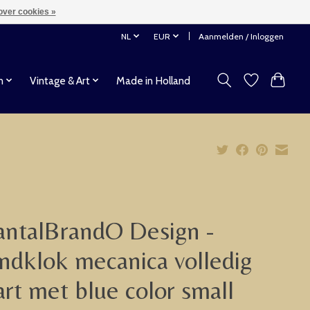
over cookies »
NL
EUR
Aanmelden / Inloggen
n
Vintage & Art
Made in Holland
ntalBrandO Design -
dklok mecanica volledig
rt met blue color small