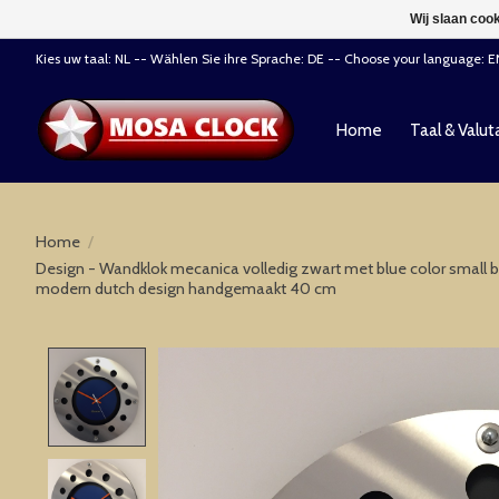
Wij slaan coo
Kies uw taal: NL -- Wählen Sie ihre Sprache: DE -- Choose your language: 
Home
Taal & Valut
Home
/
Design - Wandklok mecanica volledig zwart met blue color small bi
modern dutch design handgemaakt 40 cm
Product image slideshow Items