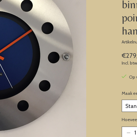
bin
poi
ha
Artikel
€279
Incl. bt
Op 
Maak e
Hoeveel