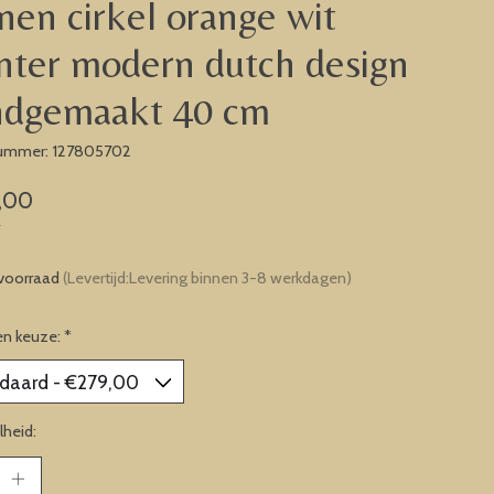
nen cirkel orange wit
nter modern dutch design
ndgemaakt 40 cm
nummer: 127805702
,00
w
voorraad
(Levertijd:Levering binnen 3-8 werkdagen)
en keuze:
*
heid: