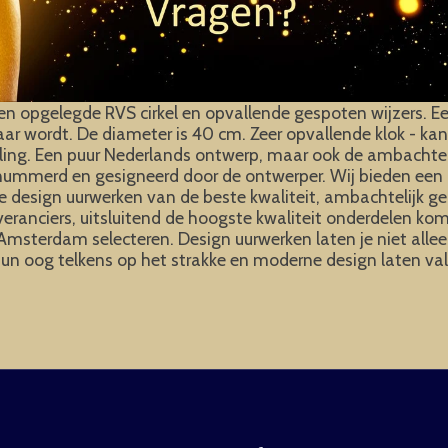
opgelegde RVS cirkel en opvallende gespoten wijzers. Een e
ar wordt. De diameter is 40 cm. Zeer opvallende klok - k
ling. Een puur Nederlands ontwerp, maar ook de ambachtelij
enummerd en gesigneerd door de ontwerper. Wij bieden een 
design uurwerken van de beste kwaliteit, ambachtelijk gep
veranciers, uitsluitend de hoogste kwaliteit onderdelen k
msterdam selecteren. Design uurwerken laten je niet allee
 hun oog telkens op het strakke en moderne design laten val