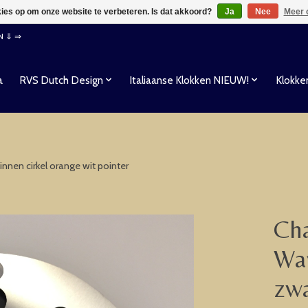
kies op om onze website te verbeteren. Is dat akkoord?
Ja
Nee
Meer 
EN ⇓ ⇒
a
RVS Dutch Design
Italiaanse Klokken NIEUW!
Klokke
nnen cirkel orange wit pointer
Cha
Wan
zwa