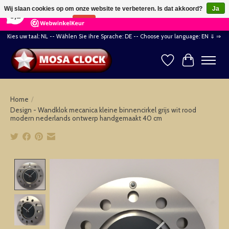
×
164
Reviews
Wij slaan cookies op om onze website te verbeteren. Is dat akkoord?
Ja
8,2
Nee
Meer over cookies »
Kies uw taal: NL -- Wählen Sie ihre Sprache: DE -- Choose your language: EN ⇓ ⇒
Verlanglijst
Winkelwag
Home
/
Design - Wandklok mecanica kleine binnencirkel grijs wit rood
modern nederlands ontwerp handgemaakt 40 cm
Product image slideshow Items