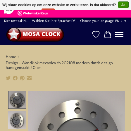
×
164
Reviews
Wij slaan cookies op om onze website te verbeteren. Is dat akkoord?
Ja
8,2
Nee
Meer over cookies »
Kies uw taal: NL -- Wählen Sie ihre Sprache: DE -- Choose your language: EN ⇓ ⇒
Verlanglijst
Winkelwag
Home
/
Design - Wandklok mecanica cb 202108 modern dutch design
handgemaakt 40 cm
Product image slideshow Items