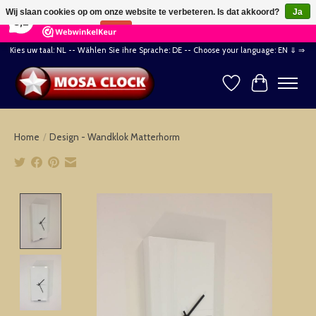
×
164
Reviews
Wij slaan cookies op om onze website te verbeteren. Is dat akkoord?
Ja
8,2
Nee
Meer over cookies »
Kies uw taal: NL -- Wählen Sie ihre Sprache: DE -- Choose your language: EN ⇓ ⇒
Verlanglijst
Winkelwag
Home
/
Design - Wandklok Matterhorm
Product image slideshow Items