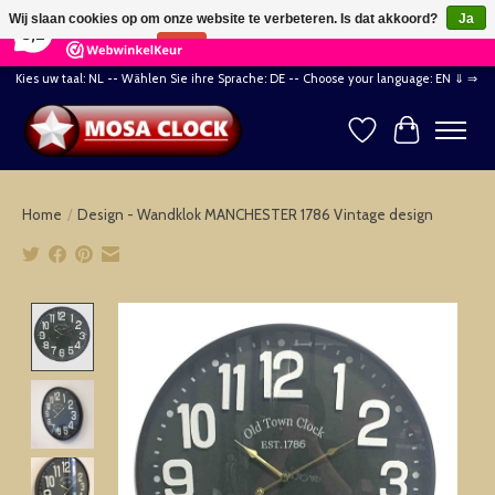
×
164
Reviews
Wij slaan cookies op om onze website te verbeteren. Is dat akkoord?
Ja
8,2
Nee
Meer over cookies »
Kies uw taal: NL -- Wählen Sie ihre Sprache: DE -- Choose your language: EN ⇓ ⇒
Verlanglijst
Winkelwag
Home
/
Design - Wandklok MANCHESTER 1786 Vintage design
Product image slideshow Items