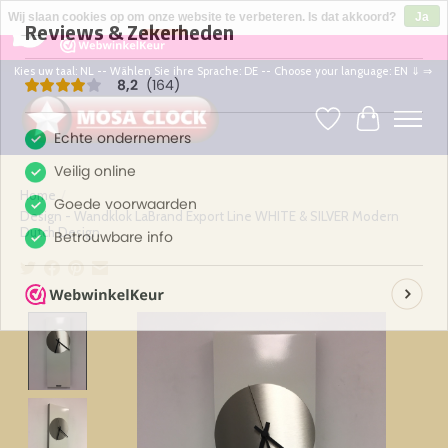
×
164
Reviews
Wij slaan cookies op om onze website te verbeteren. Is dat akkoord?
Ja
8,2
Nee
Meer over cookies »
Kies uw taal: NL -- Wählen Sie ihre Sprache: DE -- Choose your language: EN ⇓ ⇒
Verlanglijst
Winkelwag
Home
/
Design - Wandklok LaBrand Export Line WHITE & SILVER Modern
Dutch Design
Product image slideshow Items