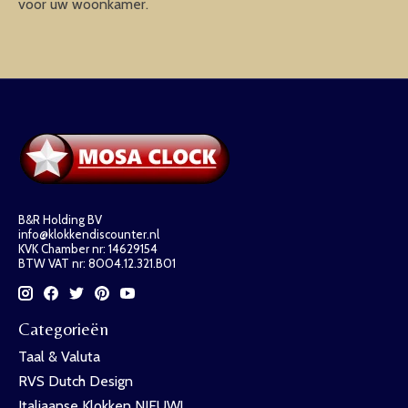
voor uw woonkamer.
B&R Holding BV
info@klokkendiscounter.nl
KVK Chamber nr: 14629154
BTW VAT nr: 8004.12.321.B01
Categorieën
Taal & Valuta
RVS Dutch Design
Italiaanse Klokken NIEUW!