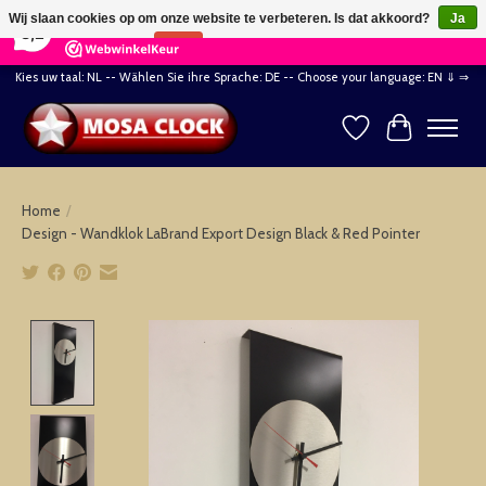
×
164
Reviews
Wij slaan cookies op om onze website te verbeteren. Is dat akkoord?
Ja
8,2
Nee
Meer over cookies »
Kies uw taal: NL -- Wählen Sie ihre Sprache: DE -- Choose your language: EN ⇓ ⇒
Verlanglijst
Winkelwag
Home
/
Design - Wandklok LaBrand Export Design Black & Red Pointer
Product image slideshow Items