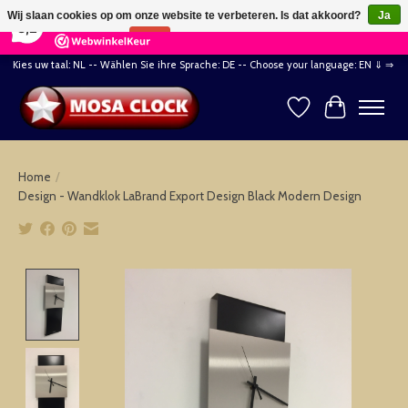
×
164
Reviews
Wij slaan cookies op om onze website te verbeteren. Is dat akkoord?
Ja
8,2
Nee
Meer over cookies »
Kies uw taal: NL -- Wählen Sie ihre Sprache: DE -- Choose your language: EN ⇓ ⇒
Verlanglijst
Winkelwag
Home
/
Design - Wandklok LaBrand Export Design Black Modern Design
Product image slideshow Items