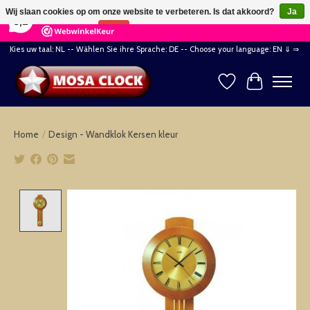
×
164
Reviews
Wij slaan cookies op om onze website te verbeteren. Is dat akkoord?
Ja
8,2
Nee
Meer over cookies »
Kies uw taal: NL -- Wählen Sie ihre Sprache: DE -- Choose your language: EN ⇓ ⇒
Verlanglijst
Winkelwag
Home
/
Design - Wandklok Kersen kleur
Product image slideshow Items