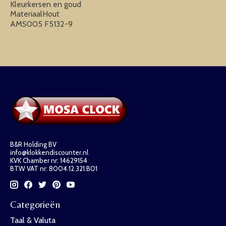
Kleurkersen en goud
MateriaalHout
AMS005 F5132-9
B&R Holding BV
info@klokkendiscounter.nl
KVK Chamber nr: 14629154
BTW VAT nr: 8004.12.321.B01
Categorieën
Taal & Valuta