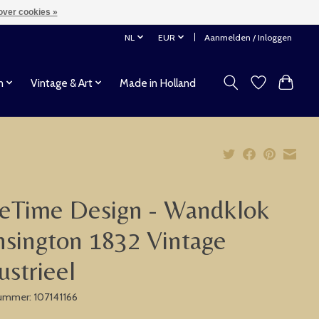
over cookies »
NL
EUR
Aanmelden / Inloggen
n
Vintage & Art
Made in Holland
eTime Design - Wandklok
sington 1832 Vintage
ustrieel
nummer: 107141166