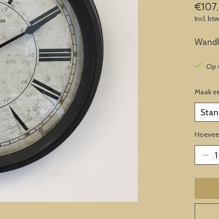
€107
Incl. bt
Wandkl
Op 
Maak e
Hoeveel