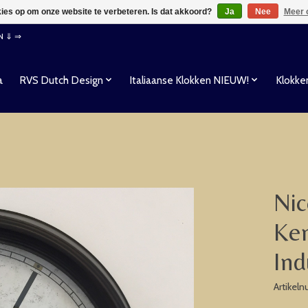
kies op om onze website te verbeteren. Is dat akkoord?
Ja
Nee
Meer 
EN ⇓ ⇒
a
RVS Dutch Design
Italiaanse Klokken NIEUW!
Klokke
Nic
Ken
Ind
Artikel