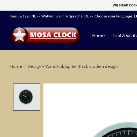
Wij slaan coo
Kies uw taal: NL -- Wählen Sie ihre Sprache: DE -- Choose your language: 
Home
Taal & Valut
Home
/
Design - Wandklok Jupiter Black modern design
Product image slideshow Items