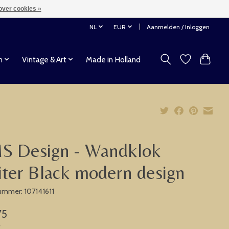
over cookies »
NL
EUR
Aanmelden / Inloggen
n
Vintage & Art
Made in Holland
S Design - Wandklok
iter Black modern design
nummer: 107141611
75
w