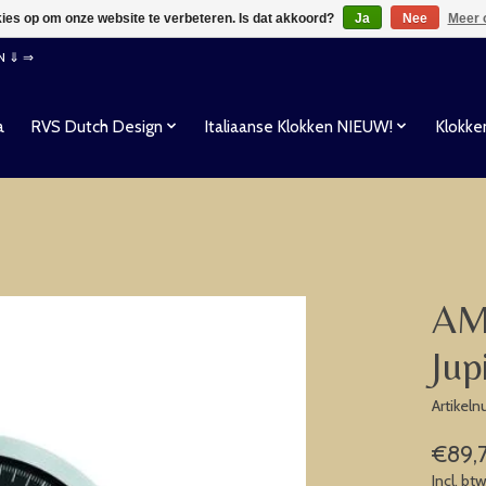
kies op om onze website te verbeteren. Is dat akkoord?
Ja
Nee
Meer 
EN ⇓ ⇒
a
RVS Dutch Design
Italiaanse Klokken NIEUW!
Klokke
AM
Jup
Artikel
€89,
Incl. bt