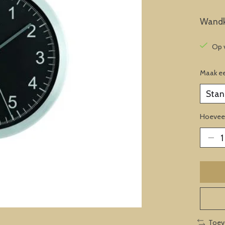
Wandkl
Op 
Maak e
Hoeveel
Toev