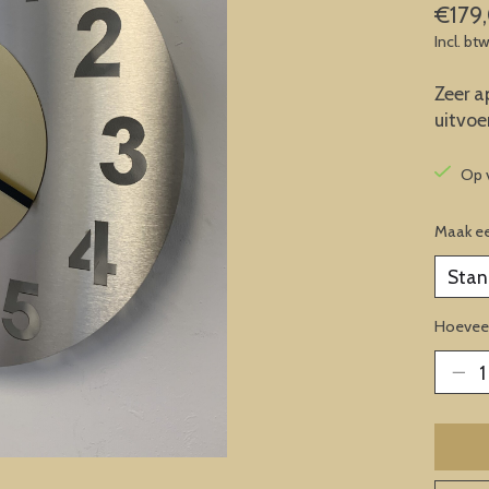
€179
Incl. bt
Zeer a
uitvoe
Op 
Maak e
Hoeveel