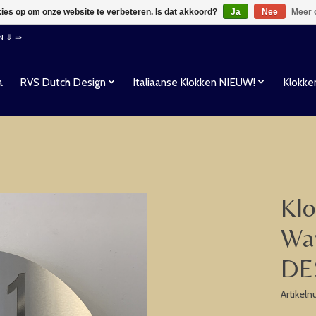
kies op om onze website te verbeteren. Is dat akkoord?
Ja
Nee
Meer 
EN ⇓ ⇒
a
RVS Dutch Design
Italiaanse Klokken NIEUW!
Klokke
Klo
Wa
DE
Artikel