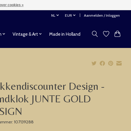
over cookies »
NL
EUR
Aanmelden / Inloggen
n
Vintage & Art
Made in Holland
kkendiscounter Design -
ndklok JUNTE GOLD
SIGN
nummer: 107139288