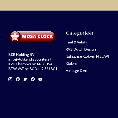
Categorieën
Taal & Valuta
RVS Dutch Design
B&R Holding BV
Italiaanse Klokken NIEUW!
info@klokkendiscounter.nl
Klokken
KVK Chamber nr: 14629154
BTW VAT nr: 8004.12.321.B01
Vintage & Art