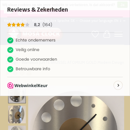
×
164
Reviews
Wij slaan cookies op om onze website te verbeteren. Is dat akkoord?
Ja
8,2
Nee
Meer over cookies »
Kies uw taal: NL -- Wählen Sie ihre Sprache: DE -- Choose your language: EN ⇓ ⇒
Verlanglijst
Winkelwag
Home
/
Design - Wandklok JUNTE BRUSSEL ATOMIUM GOLD Modern Design
Product image slideshow Items