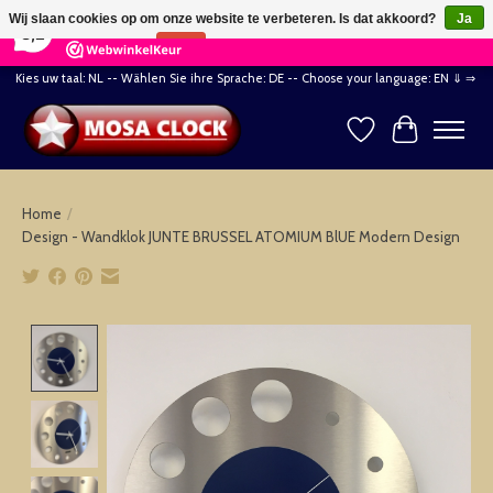
×
164
Reviews
Wij slaan cookies op om onze website te verbeteren. Is dat akkoord?
Ja
8,2
Nee
Meer over cookies »
Kies uw taal: NL -- Wählen Sie ihre Sprache: DE -- Choose your language: EN ⇓ ⇒
Verlanglijst
Winkelwag
Home
/
Design - Wandklok JUNTE BRUSSEL ATOMIUM BlUE Modern Design
Product image slideshow Items