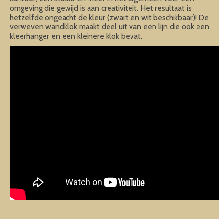
omgeving die gewijd is aan creativiteit. Het resultaat is
hetzelfde ongeacht de kleur (zwart en wit beschikbaar)! De
verweven wandklok maakt deel uit van een lijn die ook een
kleerhanger en een kleinere klok bevat.