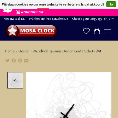
×
164
Reviews
Wij slaan cookies op om onze website te verbeteren. Is dat akkoord?
Ja
8,2
Nee
Meer over cookies »
Kies uw taal: NL -- Wählen Sie ihre Sprache: DE -- Choose your language: EN ⇓ ⇒
Verlanglijst
Winkelwag
Home
/
Design - Wandklok Italiaans Design Grote Schets Wit
Product image slideshow Items