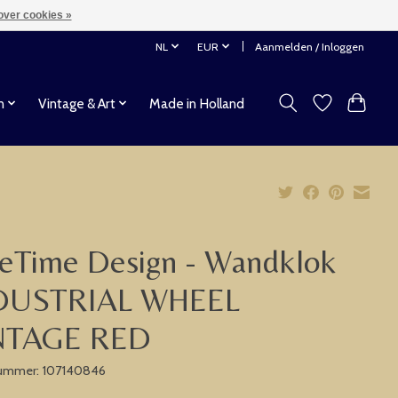
over cookies »
NL
EUR
Aanmelden / Inloggen
n
Vintage & Art
Made in Holland
eTime Design - Wandklok
DUSTRIAL WHEEL
NTAGE RED
nummer: 107140846