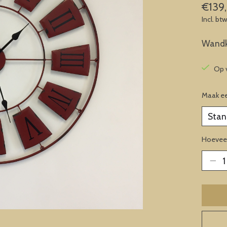
€139
Incl. bt
Wandk
Op 
Maak e
Hoeveel