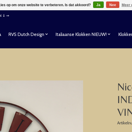
kies op om onze website te verbeteren. Is dat akkoord?
Ja
Nee
Meer 
EN ⇓ ⇒
a
RVS Dutch Design
Italiaanse Klokken NIEUW!
Klokke
Nic
IN
VI
Artikel