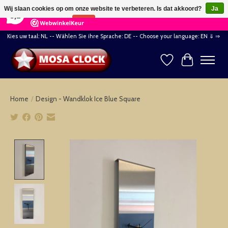
×
164
Reviews
Wij slaan cookies op om onze website te verbeteren. Is dat akkoord?
Ja
8,2
Nee
Meer over cookies »
Kies uw taal: NL -- Wählen Sie ihre Sprache: DE -- Choose your language: EN ⇓ ⇒
Verlanglijst
Winkelwag
Home
/
Design - Wandklok Ice Blue Square
Product image slideshow Items