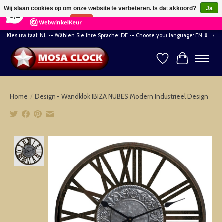
×
164
Reviews
Wij slaan cookies op om onze website te verbeteren. Is dat akkoord?
Ja
8,2
Nee
Meer over cookies »
Kies uw taal: NL -- Wählen Sie ihre Sprache: DE -- Choose your language: EN ⇓ ⇒
Verlanglijst
Winkelwag
Home
/
Design - Wandklok IBIZA NUBES Modern Industrieel Design
Product image slideshow Items