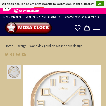
×
164
Reviews
Wij slaan cookies op om onze website te verbeteren. Is dat akkoord?
Ja
8,2
Nee
Meer over cookies »
Kies uw taal: NL -- Wählen Sie ihre Sprache: DE -- Choose your language: EN ⇓ ⇒
Verlanglijst
Winkelwag
Home
/
Design - Wandklok goud en wit modern design
Product image slideshow Items