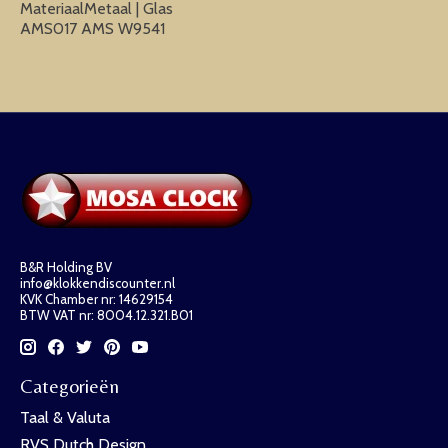
MateriaalMetaal | Glas
AMS017 AMS W9541
B&R Holding BV
info@klokkendiscounter.nl
KVK Chamber nr: 14629154
BTW VAT nr: 8004.12.321.B01
Categorieën
Taal & Valuta
RVS Dutch Design