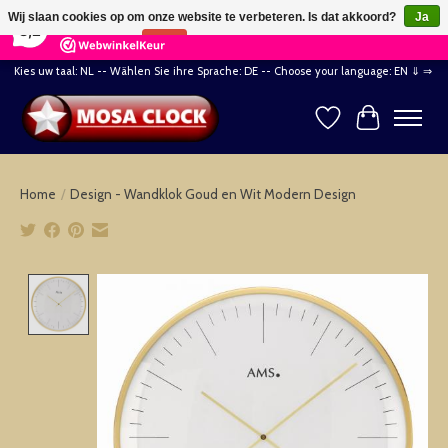
×
164
Reviews
Wij slaan cookies op om onze website te verbeteren. Is dat akkoord?
Ja
8,2
Nee
Meer over cookies »
Kies uw taal: NL -- Wählen Sie ihre Sprache: DE -- Choose your language: EN ⇓ ⇒
Verlanglijst
Winkelwag
Home
/
Design - Wandklok Goud en Wit Modern Design
Product image slideshow Items