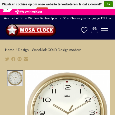
×
164
Reviews
Wij slaan cookies op om onze website te verbeteren. Is dat akkoord?
Ja
8,2
Nee
Meer over cookies »
Kies uw taal: NL -- Wählen Sie ihre Sprache: DE -- Choose your language: EN ⇓ ⇒
Verlanglijst
Winkelwag
Home
/
Design - Wandklok GOLD Design modern
Product image slideshow Items