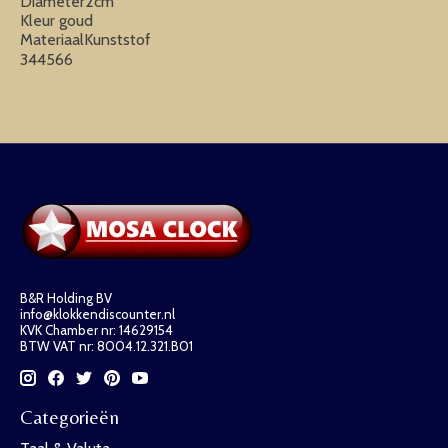
Diameter2cm
Kleur goud
MateriaalKunststof
344566
B&R Holding BV
info@klokkendiscounter.nl
KVK Chamber nr: 14629154
BTW VAT nr: 8004.12.321.B01
Categorieën