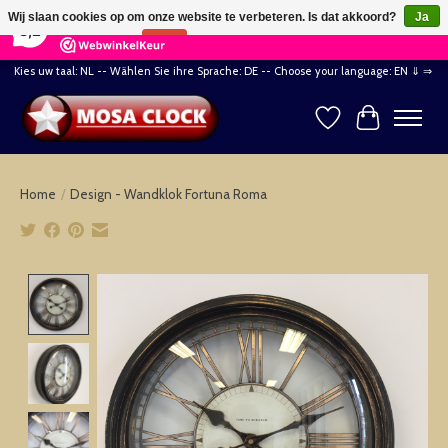
×
164
Reviews
Wij slaan cookies op om onze website te verbeteren. Is dat akkoord?
Ja
8,2
Nee
Meer over cookies »
Kies uw taal: NL -- Wählen Sie ihre Sprache: DE -- Choose your language: EN ⇓ ⇒
Verlanglijst
Winkelwag
Home
/
Design - Wandklok Fortuna Roma
Product image slideshow Items