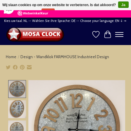
×
164
Reviews
Wij slaan cookies op om onze website te verbeteren. Is dat akkoord?
Ja
8,2
Nee
Meer over cookies »
Kies uw taal: NL -- Wählen Sie ihre Sprache: DE -- Choose your language: EN ⇓ ⇒
Verlanglijst
Winkelwag
Home
/
Design - Wandklok FARMHOUSE Industrieel Design
Product image slideshow Items