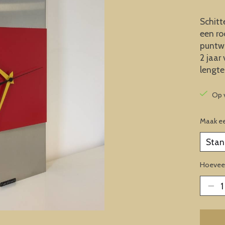
Schitt
een ro
puntwi
2 jaar
lengte
Op 
Maak e
Hoeveel