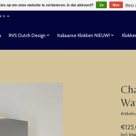
kies op om onze website te verbeteren. Is dat akkoord?
Ja
Nee
Meer 
EN ⇓ ⇒
a
RVS Dutch Design
Italiaanse Klokken NIEUW!
Klokke
Cha
Wa
Artikel
€125
Incl. bt