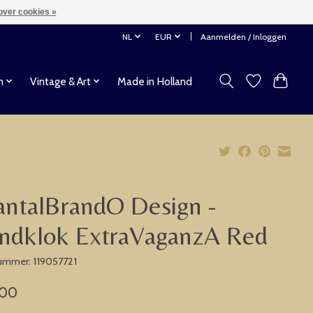
over cookies »
NL
EUR
Aanmelden / Inloggen
n
Vintage & Art
Made in Holland
ntalBrandO Design -
ndklok ExtraVaganzA Red
nummer: 119057721
,00
w