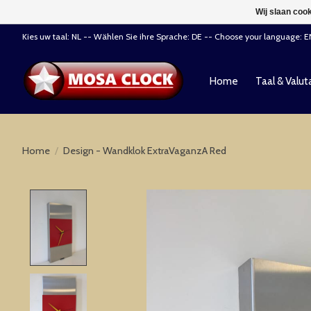
Wij slaan coo
Kies uw taal: NL -- Wählen Sie ihre Sprache: DE -- Choose your language: 
Home
Taal & Valut
Home
/
Design - Wandklok ExtraVaganzA Red
Product image slideshow Items