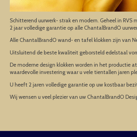
Schitterend uurwerk- strak en modern. Geheel in RVS me
2 jaar volledige garantie op alle ChantalBrandO uurw
Alle ChantalBrandO wand- en tafel klokken zijn van N
Uitsluitend de beste kwaliteit geborsteld edelstaal vor
De moderne design klokken worden in het productie at
waardevolle investering waar u vele tientallen jaren pl
U heeft 2 jaren volledige garantie op uw kostbaar bezit
Wij wensen u veel plezier van uw ChantalBrandO Desi