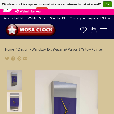
×
164
Reviews
Wij slaan cookies op om onze website te verbeteren. Is dat akkoord?
Ja
8,2
Nee
Meer over cookies »
Kies uw taal: NL -- Wählen Sie ihre Sprache: DE -- Choose your language: EN ⇓ ⇒
Verlanglijst
Winkelwag
Home
/
Design - Wandklok ExtraVaganzA Purple & Yellow Pointer
Product image slideshow Items