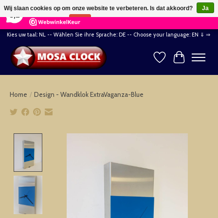
×
164
Reviews
Wij slaan cookies op om onze website te verbeteren. Is dat akkoord?
Ja
8,2
Nee
Meer over cookies »
Kies uw taal: NL -- Wählen Sie ihre Sprache: DE -- Choose your language: EN ⇓ ⇒
Verlanglijst
Winkelwag
Home
/
Design - Wandklok ExtraVaganza-Blue
Product image slideshow Items